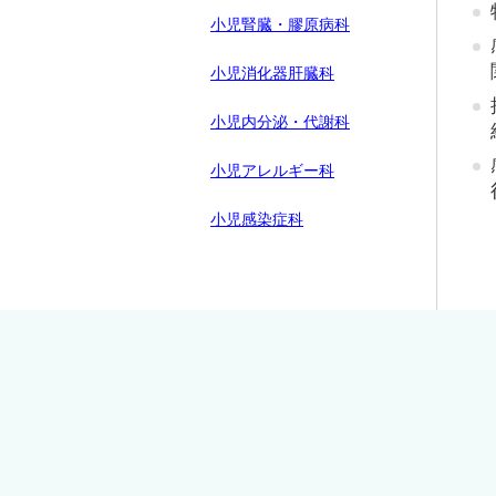
小児腎臓・膠原病科
小児消化器肝臓科
小児内分泌・代謝科
小児アレルギー科
小児感染症科