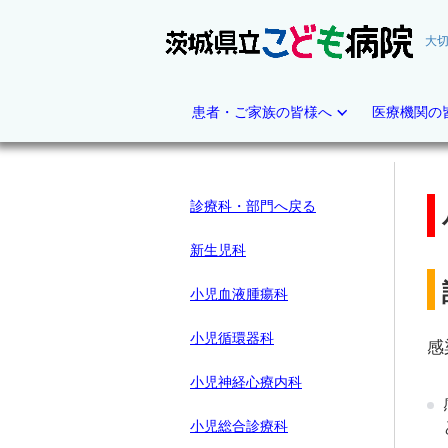
大
茨
城
県
患者・ご家族の皆様へ
医療機関の
立
こ
ど
も
診療科・部門へ戻る
病
院
（テ
新生児科
ス
ト）
小児血液腫瘍科
小児循環器科
感
小児神経心療内科
小児総合診療科