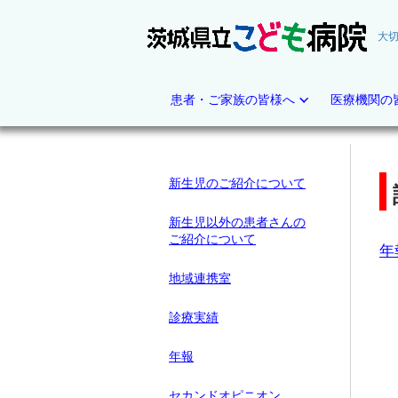
大
茨
城
県
患者・ご家族の皆様へ
医療機関の
立
こ
ど
も
新生児のご紹介について
病
院
（テ
新生児以外の患者さんの
ス
ご紹介について
年
ト）
地域連携室
診療実績
年報
セカンドオピニオン