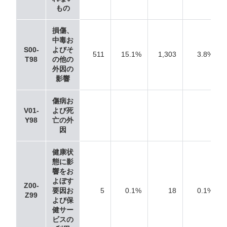
もの
損傷、
中毒お
S00-
よびそ
511
15.1%
1,303
3.8%
T98
の他の
外因の
影響
傷病お
V01-
よび死
Y98
亡の外
因
健康状
態に影
響をお
よぼす
Z00-
要因お
5
0.1%
18
0.1%
Z99
よび保
健サー
ビスの