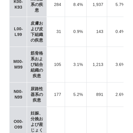
K00-
系の疾
284
8.4%
1,937
5.7%
K93
患
皮膚お
L00-
よび皮
31
0.9%
143
0.4%
L99
下組織
の疾患
筋骨格
系およ
M00-
び結合
105
3.1%
1,213
3.6%
M99
組織の
疾患
尿路性
N00-
器系の
177
5.2%
891
2.6%
N99
疾患
妊娠、
分娩お
O00-
よび産
O99
じょく