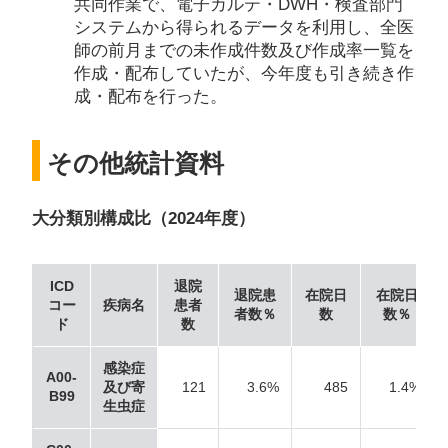
共同作業で、電子カルテ・DWH・検査部門
システムから得られるデータを利用し、全医
師の前月までの未作成件数及び作成率一覧を
作成・配布していたが、今年度も引き続き作
成・配布を行った。
その他統計資料
大分類別構成比（2024年度）
ICD
退院
退院患
在院日
在院日
コー
疾病名
患者
者数％
数
数％
ド
数
感染症
A00-
及び寄
121
3.6%
485
1.4%
B99
生虫症