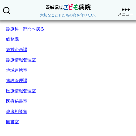
茨
メニュー
大切なこどもたちの命を守りたい。
城
県
診療科・部門へ戻る
立
こ
総務課
ど
も
経営企画課
病
診療情報管理室
院
（テ
地域連携室
ス
ト）
施設管理課
医療情報管理室
医療秘書室
患者相談室
図書室