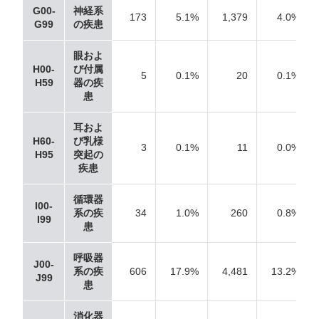
G00-
神経系
173
5.1%
1,379
4.0%
G99
の疾患
眼およ
H00-
び付属
5
0.1%
20
0.1%
H59
器の疾
患
耳およ
H60-
び乳様
3
0.1%
11
0.0%
H95
突起の
疾患
循環器
I00-
系の疾
34
1.0%
260
0.8%
I99
患
呼吸器
J00-
系の疾
606
17.9%
4,481
13.2%
J99
患
消化器