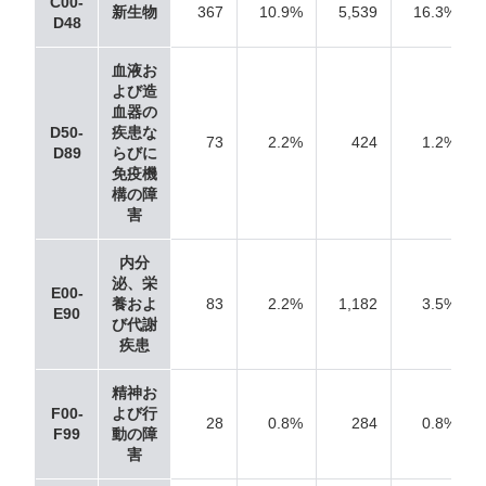
C00-
新生物
367
10.9%
5,539
16.3%
D48
血液お
よび造
血器の
D50-
疾患な
73
2.2%
424
1.2%
D89
らびに
免疫機
構の障
害
内分
泌、栄
E00-
養およ
83
2.2%
1,182
3.5%
E90
び代謝
疾患
精神お
F00-
よび行
28
0.8%
284
0.8%
F99
動の障
害