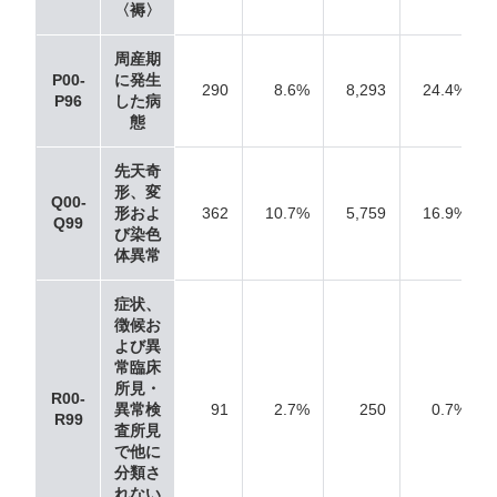
〈褥〉
周産期
P00-
に発生
290
8.6%
8,293
24.4%
P96
した病
態
先天奇
形、変
Q00-
形およ
362
10.7%
5,759
16.9%
Q99
び染色
体異常
症状、
徴候お
よび異
常臨床
所見・
R00-
異常検
91
2.7%
250
0.7%
R99
査所見
で他に
分類さ
れない